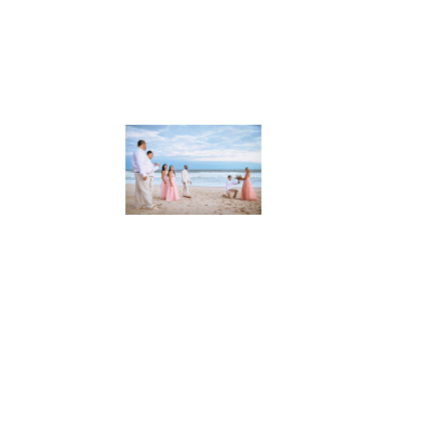
Instagram
fotógrafo de casamentos, Rio de
Janeiro - RJ Wagner Oliveira