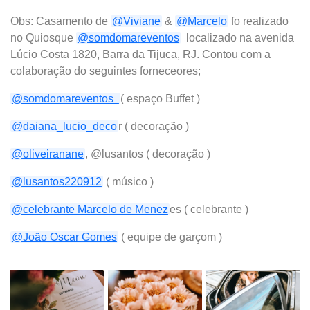
Obs: Casamento de
@Viviane
&
@Marcelo
fo realizado
no Quiosque
@somdomareventos
localizado na avenida
Lúcio Costa 1820, Barra da Tijuca, RJ. Contou com a
colaboração do seguintes forneceores;
@somdomareventos
( espaço Buffet )
@daiana_lucio_deco
r ( decoração )
@oliveiranane
, @lusantos ( decoração )
@lusantos220912
( músico )
@celebrante Marcelo de Menez
es ( celebrante )
@João Oscar Gomes
( equipe de garçom )