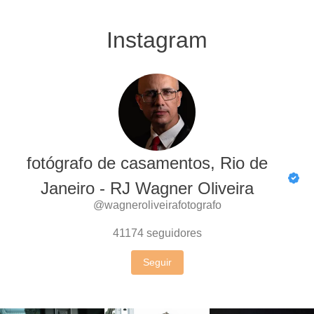
@wagneroliveirafotografo
41174
seguidores
Seguir