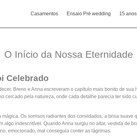
Casamentos
Ensaio Pré wedding
15 anos
O Início da Nossa Eternidade
i Celebrado
ecer, Breno e Anna escreveram o capítulo mais bonito de sua hi
úgio cercado pela natureza, onde cada detalhe parecia ter sido 
mágica. Os sorrisos radiantes dos convidados, a brisa suave q
algo indescritível. Quando Anna surgiu no altar, vestida de br
eno, emocionado, mal conseguia conter as lágrimas.