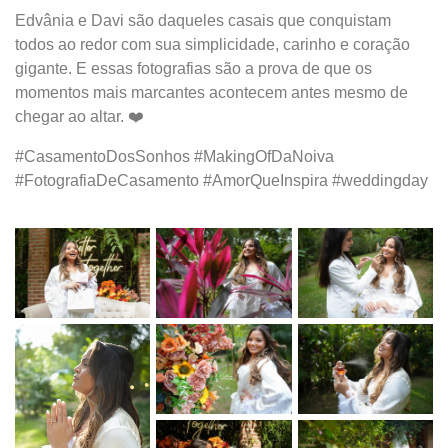
Edvânia e Davi são daqueles casais que conquistam
todos ao redor com sua simplicidade, carinho e coração
gigante. E essas fotografias são a prova de que os
momentos mais marcantes acontecem antes mesmo de
chegar ao altar. ❤️
#CasamentoDosSonhos #MakingOfDaNoiva
#FotografiaDeCasamento #AmorQueInspira #weddingday