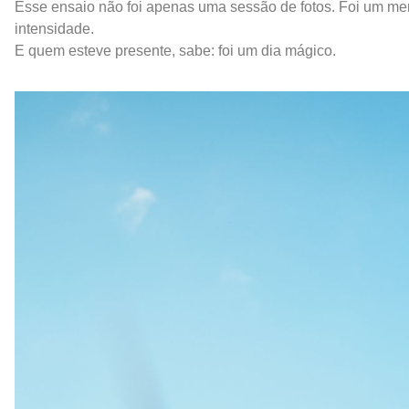
Esse ensaio não foi apenas uma sessão de fotos. Foi um merg
intensidade.
E quem esteve presente, sabe: foi um dia mágico.