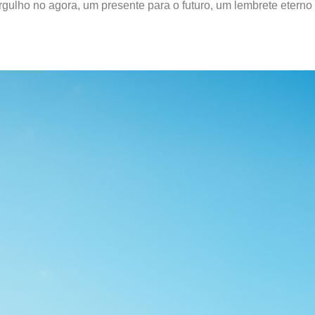
ulho no agora, um presente para o futuro, um lembrete eterno 