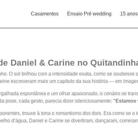
Casamentos
Ensaio Pré wedding
15 anos
e Daniel & Carine no Quitandinh
ho. O sol brilhou com a intensidade exata, como se soubesse 
arine escreveram mais um capítulo da sua história — em imagen
gargalhada espontânea e um olhar apaixonado, o cenário se tra
da pose, cada gesto, parecia dizer silenciosamente:
“Estamos 
imponentes, trouxe à tona o romantismo dos dois. Era como se 
elho d’água, Daniel e Carine se divertiram, dançaram, correr