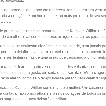
tos envolvidos.
 aguardados, e quando ela apareceu, radiante em seu vestido
etiu toda a emoção de um homem que, no mais profundo do seu ser
a vida.
da de promessas sinceras e profundas, onde Kamila e Willian r
do e mulher, mas como melhores amigos e parceiros para tudo 
detalhes que exalavam elegância e simplicidade, sem jamais pe
a pequeno detalhe revelavam o carinho com que o casamento foi
s, eram testemunhas de uma união que transcendia o momento 
ntar sofisticado, regado a sorrisos, brindes e risadas, enquan
os os dias, em cada gesto, em cada olhar. Kamila e Willian, ago
ecia eterno, como se o tempo tivesse parado para celebrar aqu
jornada de Kamila e Willian como marido e mulher. Um casament
á contada não só nos álbuns, mas nos corações de todos os pr
 naquele dia, nunca deixará de brilhar.