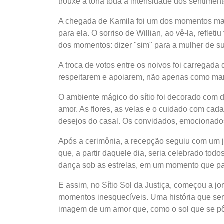
trouxe à tona toda a intensidade dos sentimen
A chegada de Kamila foi um dos momentos mais
para ela. O sorriso de Willian, ao vê-la, refl
dos momentos: dizer "sim" para a mulher de su
A troca de votos entre os noivos foi carrega
respeitarem e apoiarem, não apenas como mari
O ambiente mágico do sítio foi decorado com 
amor. As flores, as velas e o cuidado com cad
desejos do casal. Os convidados, emocionado
Após a cerimônia, a recepção seguiu com um ja
que, a partir daquele dia, seria celebrado tod
dança sob as estrelas, em um momento que par
E assim, no Sítio Sol da Justiça, começou a 
momentos inesquecíveis. Uma história que ser
imagem de um amor que, como o sol que se pôs