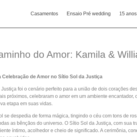
Casamentos
Ensaio Pré wedding
15 anos
aminho do Amor: Kamila & Willi
 Celebração de Amor no Sítio Sol da Justiça
Justiça foi o cenário perfeito para a união de dois corações des
s próximos, celebraram o amor em um ambiente encantador, ond
ova etapa em suas vidas.
sol se despedia de forma mágica, tingindo o céu com tons de ro
odas as bênçãos do universo. O Sítio Sol da Justiça, com sua t
iente íntimo, acolhedor e cheio de significado. A cerimônia, c