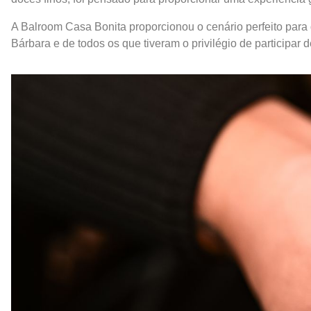
A Balroom Casa Bonita proporcionou o cenário perfeito para
Bárbara e de todos os que tiveram o privilégio de participar