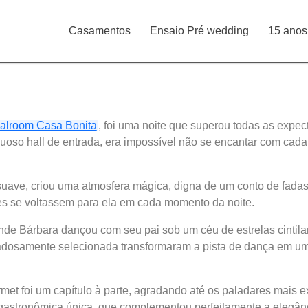
Casamentos
Ensaio Pré wedding
15 anos
alroom Casa Bonita
, foi uma noite que superou todas as expec
so hall de entrada, era impossível não se encantar com cada
uave, criou uma atmosfera mágica, digna de um conto de fadas. 
res se voltassem para ela em cada momento da noite.
 onde Bárbara dançou com seu pai sob um céu de estrelas cintil
adosamente selecionada transformaram a pista de dança em um 
met foi um capítulo à parte, agradando até os paladares mais e
 gastronômica única, que complementou perfeitamente a elegân