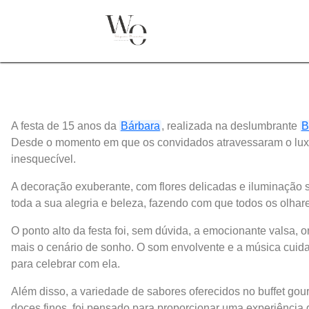
A festa de 15 anos da
Bárbara
, realizada na deslumbrante
B
Desde o momento em que os convidados atravessaram o luxuo
inesquecível.
A decoração exuberante, com flores delicadas e iluminação s
toda a sua alegria e beleza, fazendo com que todos os olha
O ponto alto da festa foi, sem dúvida, a emocionante valsa,
mais o cenário de sonho. O som envolvente e a música cuid
para celebrar com ela.
Além disso, a variedade de sabores oferecidos no buffet gour
doces finos, foi pensado para proporcionar uma experiência