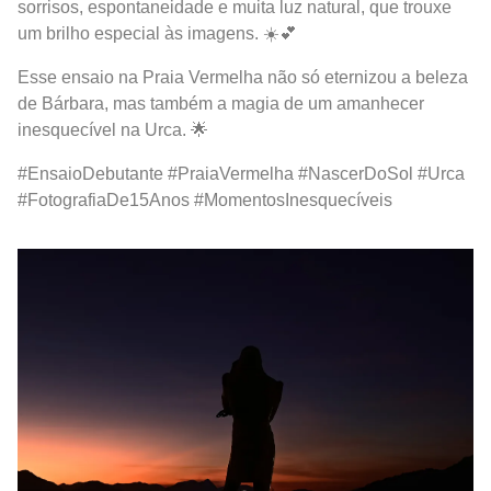
sorrisos, espontaneidade e muita luz natural, que trouxe
um brilho especial às imagens. ☀️💕
Esse ensaio na Praia Vermelha não só eternizou a beleza
de Bárbara, mas também a magia de um amanhecer
inesquecível na Urca. 🌟
#EnsaioDebutante #PraiaVermelha #NascerDoSol #Urca
#FotografiaDe15Anos #MomentosInesquecíveis