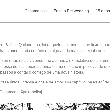
Casamentos
Ensaio Pré wedding
15 anos
simo Palácio Quitandinha, foi daqueles momentos que ficam gua
 transformou cada cenário em algo ainda mais especial com sua 
son e Isis estão vivendo não apenas a expectativa do casame
s, e essa notícia trouxe ao ensaio uma emoção impossível de d
to passou a contar o começo de uma nova história.
fase única, intensa e cheia de amor. Um capítulo inesquecível 
asamento #petropolisrj