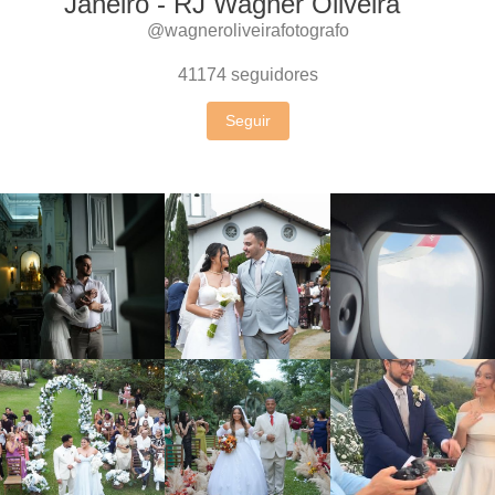
Janeiro - RJ Wagner Oliveira
@wagneroliveirafotografo
41174
seguidores
Seguir